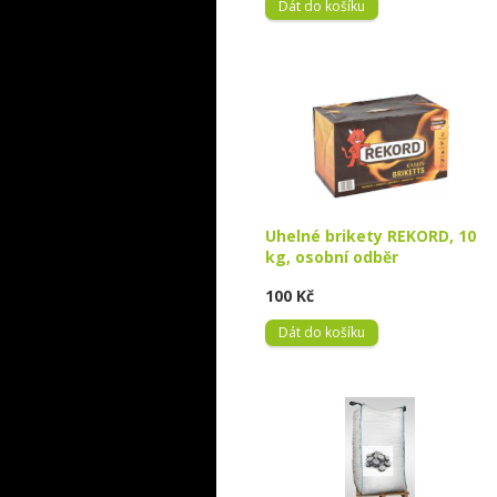
Dát do košíku
Uhelné brikety REKORD, 10
kg, osobní odběr
100 Kč
Dát do košíku