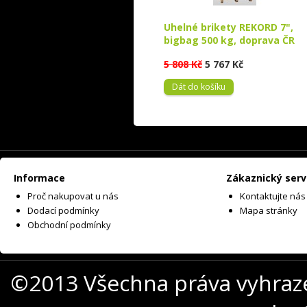
Uhelné brikety REKORD 7",
bigbag 500 kg, doprava ČR
5 808 Kč
5 767 Kč
Dát do košíku
Informace
Zákaznický serv
Proč nakupovat u nás
Kontaktujte nás
Dodací podmínky
Mapa stránky
Obchodní podmínky
©2013 Všechna práva vyhraz