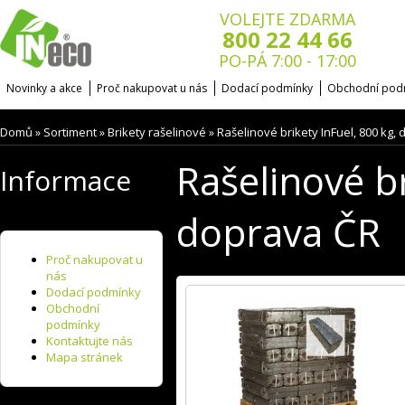
VOLEJTE ZDARMA
800 22 44 66
PO-PÁ 7:00 - 17:00
Novinky a akce
Proč nakupovat u nás
Dodací podmínky
Obchodní pod
Domů
Sortiment
Brikety rašelinové
Rašelinové brikety InFuel, 800 kg,
»
»
»
Rašelinové br
Informace
doprava ČR
Proč nakupovat u
nás
Dodací podmínky
Obchodní
podmínky
Kontaktujte nás
Mapa stránek