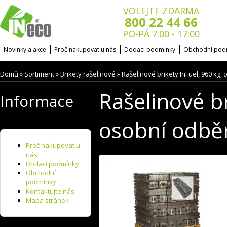
VOLEJTE ZDARMA
800 22 44 66
PO-PÁ 7:00 - 17:00
Novinky a akce
Proč nakupovat u nás
Dodací podmínky
Obchodní pod
Domů
Sortiment
Brikety rašelinové
Rašelinové brikety InFuel, 960 kg,
»
»
»
Rašelinové br
Informace
osobní odbě
Proč nakupovat u
nás
Dodací podmínky
Obchodní
podmínky
Kontaktujte nás
Mapa stránek