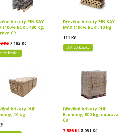
věné brikety PINIKAY
Dřevěné brikety PINIKAY
 (100% BUK), 480 kg,
MAX (100% BUK), 10 kg
rava ČR
111 Kč
00 Kč
7 183 Kč
Dát do košíku
t do košíku
věné brikety RUF
Dřevěné brikety RUF
nomy, 10 kg
Economy, 800 kg, doprava
ČR
Kč
7 986 Kč
8 051 Kč