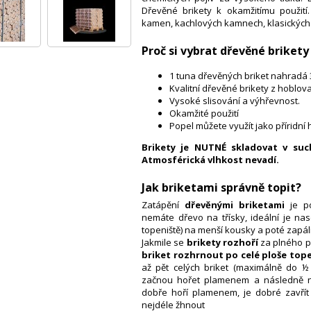
Dřevěné brikety k okamžitímu použití.
kamen, kachlových kamnech, klasických ko
Proč si vybrat dřevěné brike
1 tuna dřevěných briket nahradá 
Kvalitní dřevěné brikety z hoblov
Vysoké slisování a výhřevnost.
Okamžité použití
Popel můžete využít jako příridní 
Brikety je NUTNÉ skladovat v su
Atmosférická vlhkost nevadí.
Jak briketami správně topit?
Zatápění
dřevěnými briketami
je p
nemáte dřevo na třísky, ideální je nase
topeniště) na menší kousky a poté zapáli
Jakmile se
brikety rozhoří
za plného p
briket rozhrnout po celé ploše top
až pět celých briket (maximálně do ½ 
začnou hořet plamenem a následně něk
dobře hoří plamenem, je dobré zavřít 
nejdéle žhnout