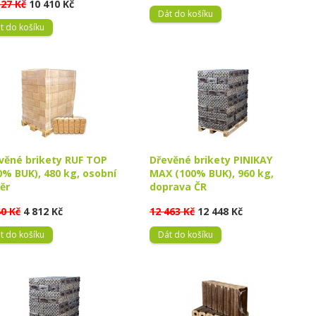
527 Kč
10 410 Kč
Dát do košíku
t do košíku
věné brikety RUF TOP
Dřevěné brikety PINIKAY
0% BUK), 480 kg, osobní
MAX (100% BUK), 960 kg,
ěr
doprava ČR
40 Kč
4 812 Kč
12 463 Kč
12 448 Kč
t do košíku
Dát do košíku