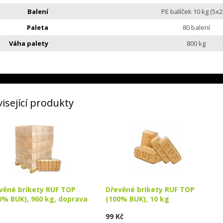
Balení
PE balíček 10 kg (5x2
Paleta
80 balení
Váha palety
800 kg
isející produkty
věné brikety RUF TOP
Dřevěné brikety RUF TOP
0% BUK), 960 kg, doprava
(100% BUK), 10 kg
99 Kč