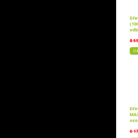
Dře
(10
odb
8 5
Dá
Dře
MAX
oso
6 1