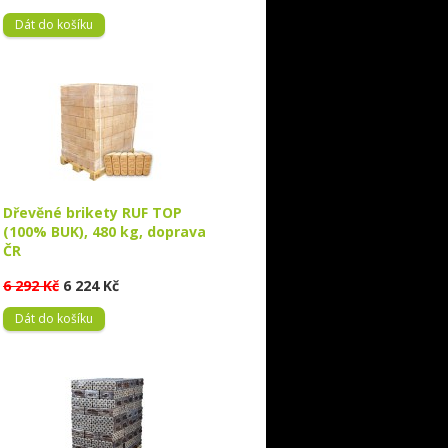
Dát do košíku
Dřevěné brikety RUF TOP
(100% BUK), 480 kg, doprava
ČR
6 292 Kč
6 224 Kč
Dát do košíku