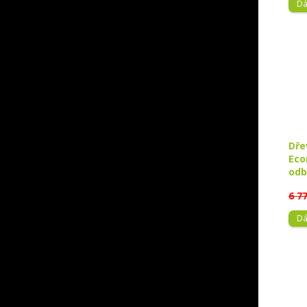
Dá
Dře
Eco
odb
6 7
Dá