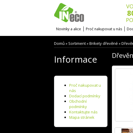
VO
8
PO
Novinky a akce
Proč nakupovat u nás
Dod
Domů
Sortiment
Brikety dřevěné
Dřevěn
»
»
»
Dřevěn
Informace
Proč nakupovat u
nás
Dodací podmínky
Obchodní
podmínky
Kontaktujte nás
Mapa stránek