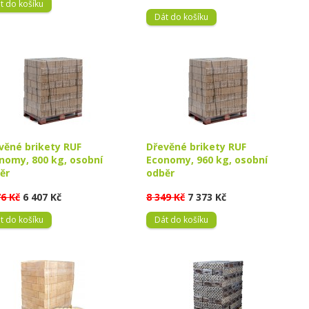
t do košíku
Dát do košíku
věné brikety RUF
Dřevěné brikety RUF
nomy, 800 kg, osobní
Economy, 960 kg, osobní
ěr
odběr
76 Kč
6 407 Kč
8 349 Kč
7 373 Kč
t do košíku
Dát do košíku