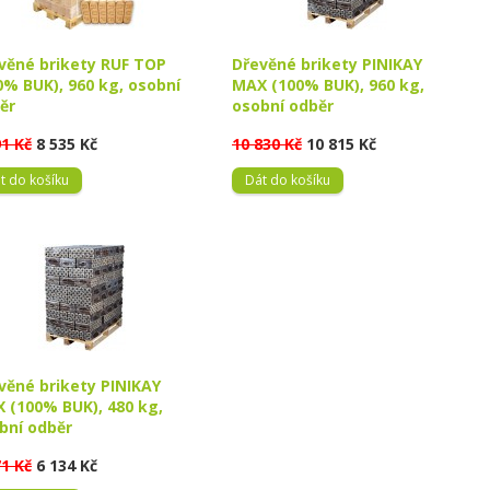
věné brikety RUF TOP
Dřevěné brikety PINIKAY
0% BUK), 960 kg, osobní
MAX (100% BUK), 960 kg,
ěr
osobní odběr
91 Kč
8 535 Kč
10 830 Kč
10 815 Kč
t do košíku
Dát do košíku
věné brikety PINIKAY
 (100% BUK), 480 kg,
bní odběr
71 Kč
6 134 Kč