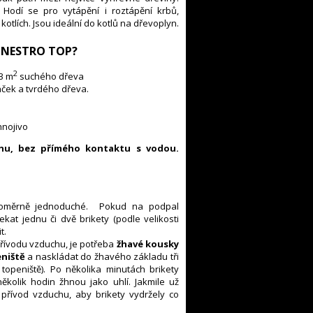
 Hodí se pro vytápění i roztápění krbů,
tlích. Jsou ideální do kotlů na dřevoplyn.
ty NESTRO TOP?
2
3 m
suchého dřeva
aček a tvrdého dřeva.
hnojivo
chu, bez přímého kontaktu s vodou.
oměrně jednoduché. Pokud na podpal
kat jednu či dvě brikety (podle velikosti
t.
řívodu vzduchu, je potřeba
žhavé kousky
eniště
a naskládat do žhavého základu tři
topeniště). Po několika minutách brikety
olik hodin žhnou jako uhlí. Jakmile už
přívod vzduchu, aby brikety vydržely co