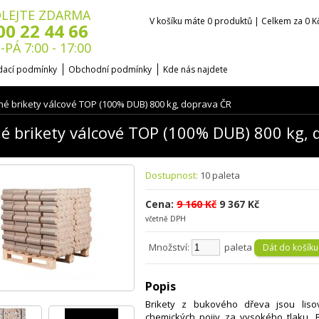
LEJTE ZDARMA
V košíku máte 0 produktů | Celkem za 0 K
00 22 44 66
-PÁ 7:00 - 17:00
ací podmínky
Obchodní podmínky
Kde nás najdete
é brikety válcové TOP (100% DUB) 800 kg, doprava ČR
é brikety válcové TOP (100% DUB) 800 kg, 
Dostupnost:
10 paleta
Cena:
9 160 Kč
9 367 Kč
včetně DPH
Množství:
paleta
Popis
Brikety z bukového dřeva jsou liso
chemických pojiv za vysokého tlaku. B