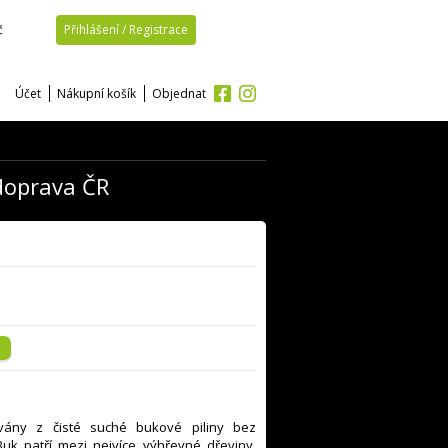
č
Přihlášení / Registrace
Účet
Nákupní košík
Objednat
doprava ČR
vány z čisté suché bukové piliny bez
uk patří mezi nejvíce výhřevné dřeviny.