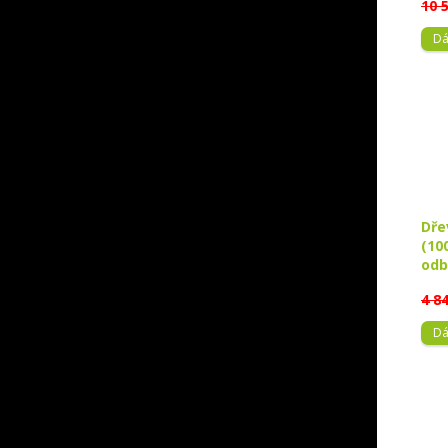
10 
Dá
Dře
(10
odb
4 8
Dá