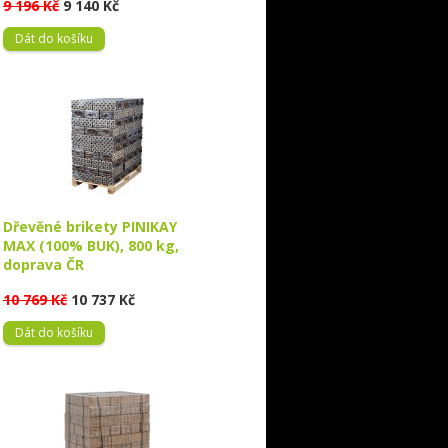
9 196 Kč
9 140 Kč
Dát do košíku
Dřevěné brikety PINIKAY
MAX (100% BUK), 800 kg,
doprava ČR
10 769 Kč
10 737 Kč
Dát do košíku