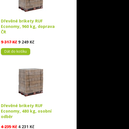
Dřevěné brikety RUF
Economy, 960 kg, doprava
ČR
9 317 Kč
9 249 Kč
Dát do košíku
Dřevěné brikety RUF
Economy, 480 kg, osobní
odběr
4 235 Kč
4 231 Kč