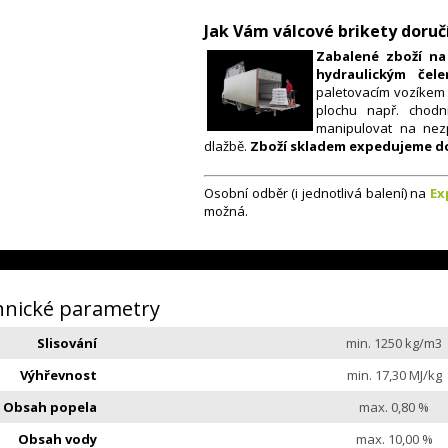
Jak Vám válcové brikety doru
​Zabalené zboží n
hydraulickým če
paletovacím vozíkem 
plochu např. chodní
manipulovat na ne
dlažbě.
Zboží skladem expedujeme do
Osobní odběr (i jednotlivá balení) na
Ex
možná.
hnické parametry
Slisování
min. 1250 kg/m3
Výhřevnost
min. 17,30 MJ/kg
Obsah popela
max. 0,80 %
Obsah vody
max. 10,00 %