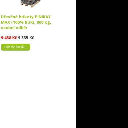
Dřevěné brikety PINIKAY
MAX (100% BUK), 800 kg,
osobní odběr
9 438 Kč
9 335 Kč
Dát do košíku