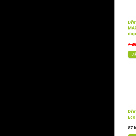
Dře
MAX
dop
7 2
Dá
Dře
Eco
87 