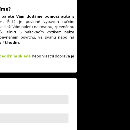
číme?
a paletě Vám dodáme pomocí auta s
lem.
Řidič je povinně vybaven ručním
a složí Vám paletu na rovnou, zpevněnou
k, silnici. S paltovacím vozíkem nelze
zpevněném povrchu, ve svahu nebo na
 48 hodin.
pedičním skladě
nebo vlastní doprava je