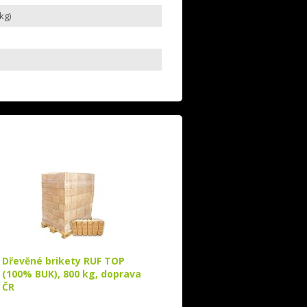
kg)
Dřevěné brikety RUF TOP
(100% BUK), 800 kg, doprava
ČR