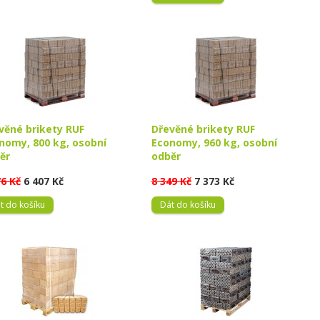
věné brikety RUF
Dřevěné brikety RUF
nomy, 800 kg, osobní
Economy, 960 kg, osobní
ěr
odběr
76 Kč
6 407 Kč
8 349 Kč
7 373 Kč
t do košíku
Dát do košíku