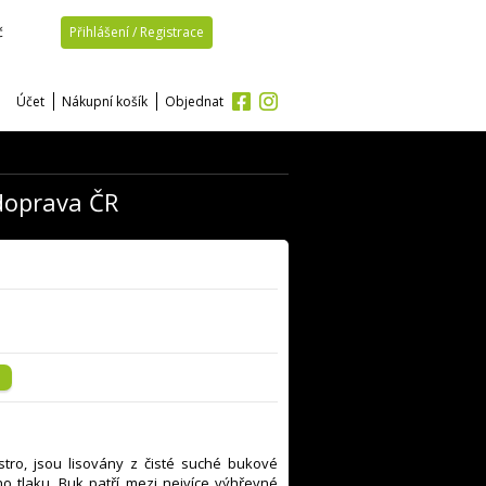
č
Přihlášení / Registrace
Účet
Nákupní košík
Objednat
doprava ČR
tro, jsou lisovány z čisté suché bukové
o tlaku. Buk patří mezi nejvíce výhřevné