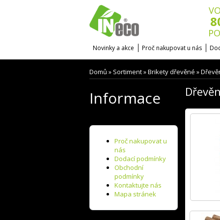
VO
8
PO
Novinky a akce
Proč nakupovat u nás
Dod
Domů
Sortiment
Brikety dřevěné
Dřevěn
»
»
»
Dřevěn
Informace
Proč nakupovat u
nás
Dodací podmínky
Obchodní
podmínky
Kontaktujte nás
Mapa stránek