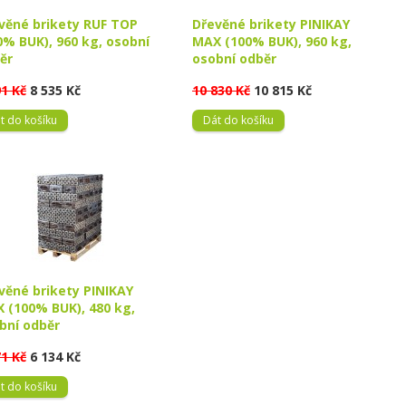
věné brikety RUF TOP
Dřevěné brikety PINIKAY
0% BUK), 960 kg, osobní
MAX (100% BUK), 960 kg,
ěr
osobní odběr
91 Kč
8 535 Kč
10 830 Kč
10 815 Kč
t do košíku
Dát do košíku
věné brikety PINIKAY
 (100% BUK), 480 kg,
bní odběr
71 Kč
6 134 Kč
t do košíku