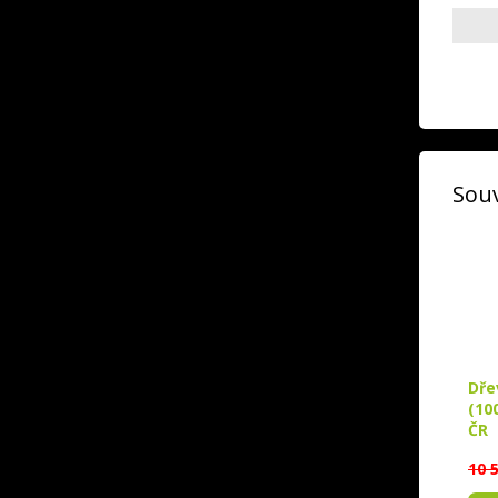
Souv
Dře
(10
ČR
10 