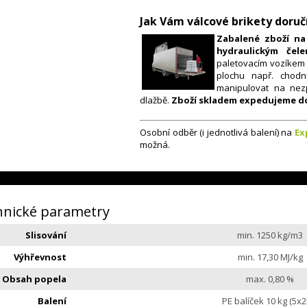
Jak Vám válcové brikety doru
​Zabalené zboží n
hydraulickým če
paletovacím vozíkem 
plochu např. chodní
manipulovat na ne
dlažbě.
Zboží skladem expedujeme do
Osobní odběr (i jednotlivá balení) na
Ex
možná.
hnické parametry
Slisování
min. 1250 kg/m3
Výhřevnost
min. 17,30 MJ/kg
Obsah popela
max. 0,80 %
Balení
PE balíček 10 kg (5x2