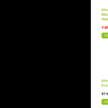
Dře
MAX
dop
7 2
Dá
Dře
Eco
87 
Dá