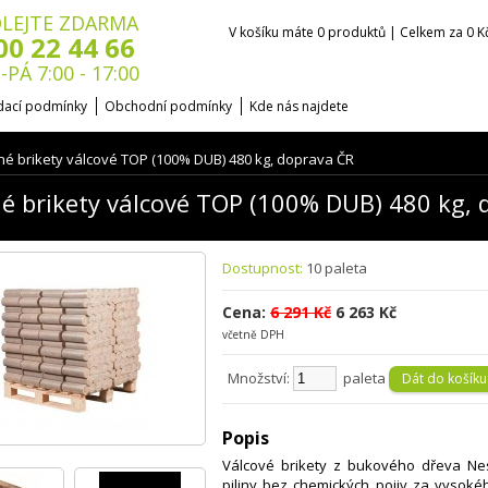
LEJTE ZDARMA
V košíku máte 0 produktů | Celkem za 0 K
00 22 44 66
-PÁ 7:00 - 17:00
ací podmínky
Obchodní podmínky
Kde nás najdete
é brikety válcové TOP (100% DUB) 480 kg, doprava ČR
é brikety válcové TOP (100% DUB) 480 kg, 
Dostupnost:
10 paleta
Cena:
6 291 Kč
6 263 Kč
včetně DPH
Množství:
paleta
Popis
Válcové brikety z bukového dřeva Nes
piliny bez chemických pojiv za vysokéh