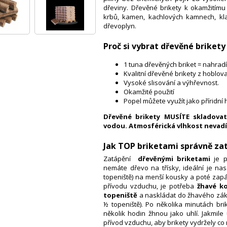
dřeviny. Dřevěné brikety k okamžitímu 
krbů, kamen, kachlových kamnech, klas
dřevoplyn.
Proč si vybrat dřevěné brike
1 tuna dřevěných briket = nahradí
Kvalitní dřevěné brikety z hoblov
Vysoké slisování a výhřevnost.
Okamžité použití
Popel můžete využít jako příridní 
Dřevěné brikety MUSÍTE skladova
vodou. Atmosférická vlhkost nevadí
Jak TOP briketami správně za
Zatápění
dřevěnými briketami
je 
nemáte dřevo na třísky, ideální je nase
topeniště) na menší kousky a poté zapá
přívodu vzduchu, je potřeba
žhavé ko
topeniště
a naskládat do žhavého zákla
½ topeniště). Po několika minutách b
několik hodin žhnou jako uhlí. Jakmile
přívod vzduchu, aby brikety vydržely co