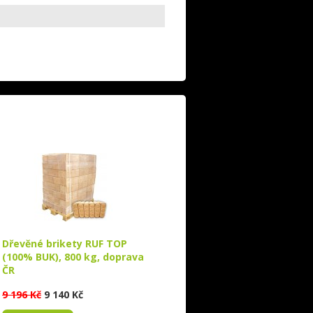
Dřevěné brikety RUF TOP
(100% BUK), 800 kg, doprava
ČR
9 196 Kč
9 140 Kč