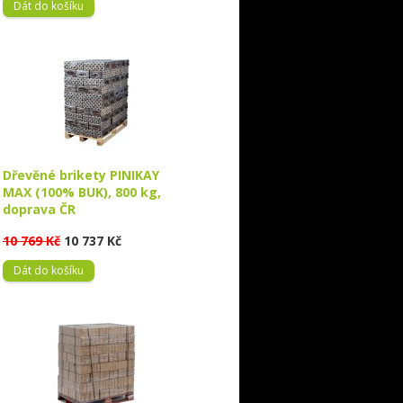
Dát do košíku
Dřevěné brikety PINIKAY
MAX (100% BUK), 800 kg,
doprava ČR
10 769 Kč
10 737 Kč
Dát do košíku