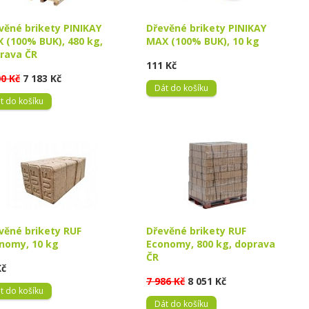
věné brikety PINIKAY
Dřevěné brikety PINIKAY
 (100% BUK), 480 kg,
MAX (100% BUK), 10 kg
rava ČR
111 Kč
00 Kč
7 183 Kč
Dát do košíku
t do košíku
věné brikety RUF
Dřevěné brikety RUF
nomy, 10 kg
Economy, 800 kg, doprava
ČR
Kč
7 986 Kč
8 051 Kč
t do košíku
Dát do košíku