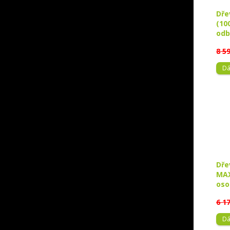
Dře
(10
odb
8 5
Dá
Dře
MAX
oso
6 1
Dá