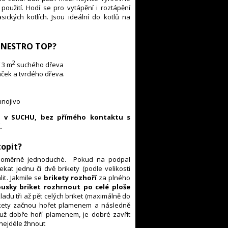
použití. Hodí se pro vytápění i roztápění
ických kotlích. Jsou ideální do kotlů na
ty NESTRO TOP?
2
 3 m
suchého dřeva
aček a tvrdého dřeva.
hnojivo
t v SUCHU, bez přímého kontaktu s
.
topit?
poměrně jednoduché. Pokud na podpal
kat jednu či dvě brikety (podle velikosti
lit.
Jakmile se
brikety rozhoří
za plného
usky briket rozhrnout po celé ploše
du tři až pět celých briket (maximálně do
rikety začnou hořet plamenem a následně
 už dobře hoří plamenem, je dobré zavřít
 nejdéle žhnout