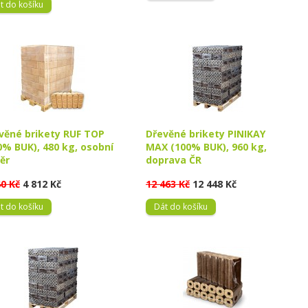
t do košíku
věné brikety RUF TOP
Dřevěné brikety PINIKAY
0% BUK), 480 kg, osobní
MAX (100% BUK), 960 kg,
ěr
doprava ČR
40 Kč
4 812 Kč
12 463 Kč
12 448 Kč
t do košíku
Dát do košíku