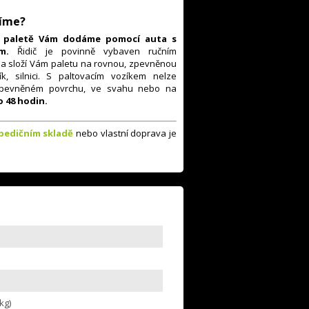
číme?
a paletě Vám dodáme pomocí auta s
lem.
Řidič je povinně vybaven ručním
a složí Vám paletu na rovnou, zpevněnou
k, silnici. S paltovacím vozíkem nelze
zpevněném povrchu, ve svahu nebo na
 48 hodin.
pedičním skladě
nebo vlastní doprava je
kg)