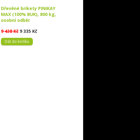
Dřevěné brikety PINIKAY
MAX (100% BUK), 800 kg,
osobní odběr
9 438 Kč
9 335 Kč
Dát do košíku