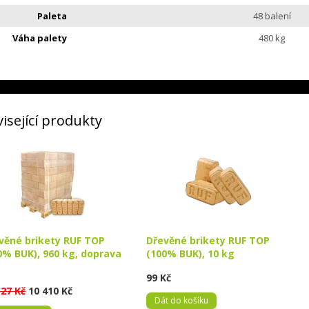
Paleta
48 balení
Váha palety
480 kg
isející produkty
věné brikety RUF TOP
Dřevěné brikety RUF TOP
0% BUK), 960 kg, doprava
(100% BUK), 10 kg
99 Kč
527 Kč
10 410 Kč
Dát do košíku