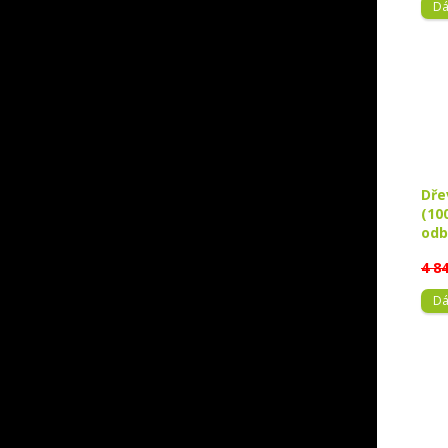
Dá
Dře
(10
odb
4 8
Dá