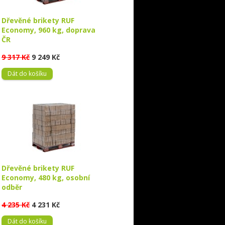
Dřevěné brikety RUF
Economy, 960 kg, doprava
ČR
9 317 Kč
9 249 Kč
Dát do košíku
Dřevěné brikety RUF
Economy, 480 kg, osobní
odběr
4 235 Kč
4 231 Kč
Dát do košíku