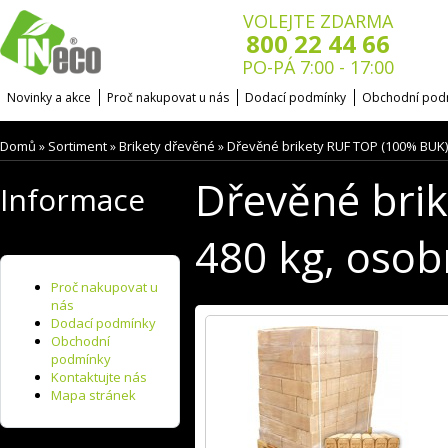
VOLEJTE ZDARMA
800 22 44 66
PO-PÁ 7:00 - 17:00
Novinky a akce
Proč nakupovat u nás
Dodací podmínky
Obchodní pod
Domů
Sortiment
Brikety dřevěné
Dřevěné brikety RUF TOP (100% BUK),
»
»
»
Dřevěné bri
Informace
480 kg, osob
Proč nakupovat u
nás
Dodací podmínky
Obchodní
podmínky
Kontaktujte nás
Mapa stránek