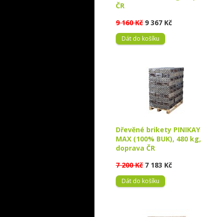
ČR
9 160 Kč
9 367 Kč
Dát do košíku
Dřevěné brikety PINIKAY
MAX (100% BUK), 480 kg,
doprava ČR
7 200 Kč
7 183 Kč
Dát do košíku