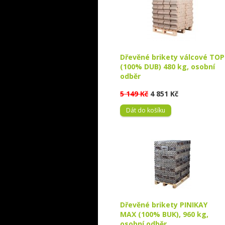
Dřevěné brikety válcové TOP
(100% DUB) 480 kg, osobní
odběr
5 149 Kč
4 851 Kč
Dát do košíku
Dřevěné brikety PINIKAY
MAX (100% BUK), 960 kg,
osobní odběr