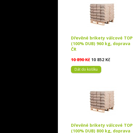
Dřevěné brikety válcové TOP
(100% DUB) 960 kg, doprava
ČR
10 890 Kč
10 852 Kč
Dát do košíku
Dřevěné brikety válcové TOP
(100% DUB) 800 kg, doprava