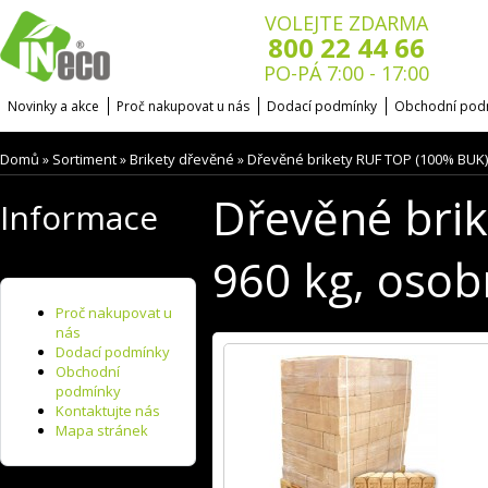
VOLEJTE ZDARMA
800 22 44 66
PO-PÁ 7:00 - 17:00
Novinky a akce
Proč nakupovat u nás
Dodací podmínky
Obchodní pod
Domů
Sortiment
Brikety dřevěné
Dřevěné brikety RUF TOP (100% BUK),
»
»
»
Dřevěné bri
Informace
960 kg, osob
Proč nakupovat u
nás
Dodací podmínky
Obchodní
podmínky
Kontaktujte nás
Mapa stránek