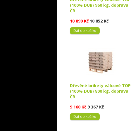
(100% DUB) 960 kg, doprava
ČR
10 890 Kč
10 852 Kč
Dát do košíku
Dřevěné brikety válcové TOP
(100% DUB) 800 kg, doprava
ČR
9 160 Kč
9 367 Kč
Dát do košíku