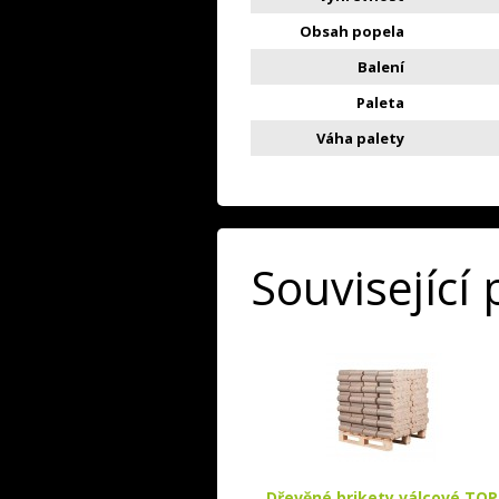
Obsah popela
Balení
Paleta
Váha palety
Související
Dřevěné brikety válcové TOP