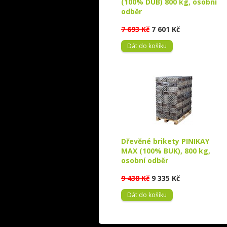
(100% DUB) 800 kg, osobní
odběr
7 693 Kč
7 601 Kč
Dát do košíku
Dřevěné brikety PINIKAY
MAX (100% BUK), 800 kg,
osobní odběr
9 438 Kč
9 335 Kč
Dát do košíku