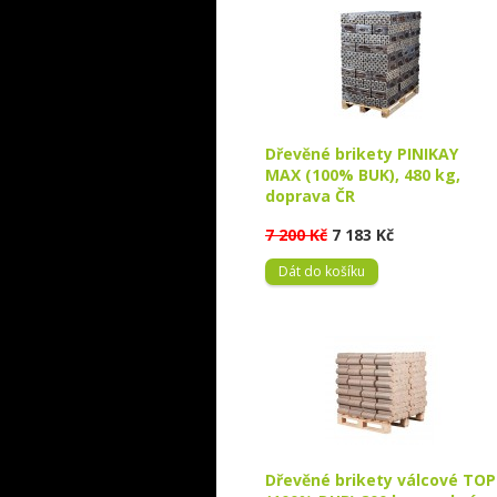
Dřevěné brikety PINIKAY
MAX (100% BUK), 480 kg,
doprava ČR
7 200 Kč
7 183 Kč
Dát do košíku
Dřevěné brikety válcové TOP