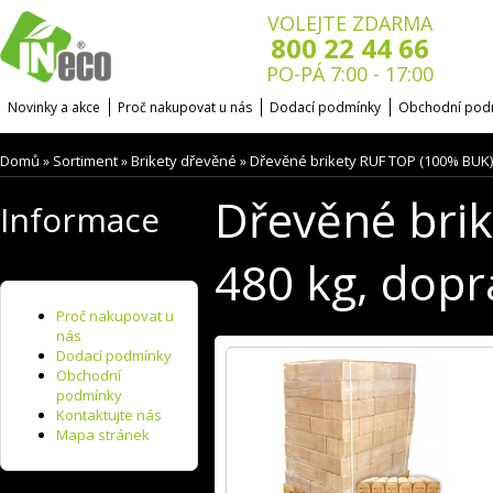
VOLEJTE ZDARMA
800 22 44 66
PO-PÁ 7:00 - 17:00
Novinky a akce
Proč nakupovat u nás
Dodací podmínky
Obchodní pod
Domů
Sortiment
Brikety dřevěné
Dřevěné brikety RUF TOP (100% BUK)
»
»
»
Dřevěné bri
Informace
480 kg, dopr
Proč nakupovat u
nás
Dodací podmínky
Obchodní
podmínky
Kontaktujte nás
Mapa stránek