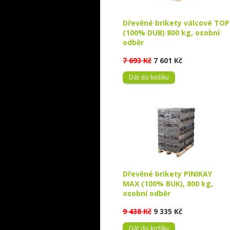
Dřevěné brikety válcové TOP
(100% DUB) 800 kg, osobní
odběr
7 693 Kč
7 601 Kč
Dát do košíku
Dřevěné brikety PINIKAY
MAX (100% BUK), 800 kg,
osobní odběr
9 438 Kč
9 335 Kč
Dát do košíku