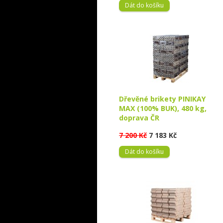
Dát do košíku
Dřevěné brikety PINIKAY
MAX (100% BUK), 480 kg,
doprava ČR
7 200 Kč
7 183 Kč
Dát do košíku