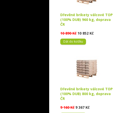
Dřevěné brikety válcové TOP
(100% DUB) 960 kg, doprava
ČR
10 890 Kč
10 852 Kč
Dát do košíku
Dřevěné brikety válcové TOP
(100% DUB) 800 kg, doprava
ČR
9 160 Kč
9 367 Kč