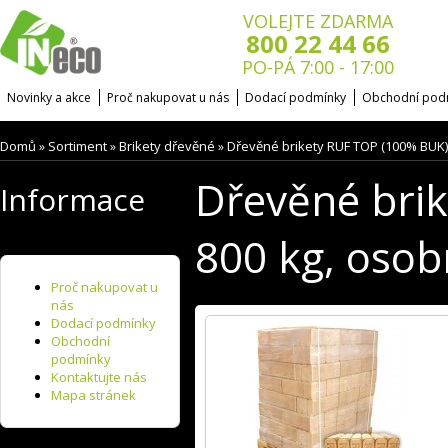
VOLEJTE ZDARMA
800 22 44 66
PO-PÁ 7:00 - 17:00
Novinky a akce
Proč nakupovat u nás
Dodací podmínky
Obchodní pod
Domů
Sortiment
Brikety dřevěné
Dřevěné brikety RUF TOP (100% BUK),
»
»
»
Dřevěné bri
Informace
800 kg, osob
Proč nakupovat u
nás
Dodací podmínky
Obchodní
podmínky
Kontaktujte nás
Mapa stránek