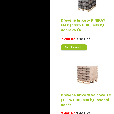
Dřevěné brikety PINIKAY
MAX (100% BUK), 480 kg,
doprava ČR
7 200 Kč
7 183 Kč
Dát do košíku
Dřevěné brikety válcové TOP
(100% DUB) 800 kg, osobní
odběr
7 693 Kč
7 601 Kč