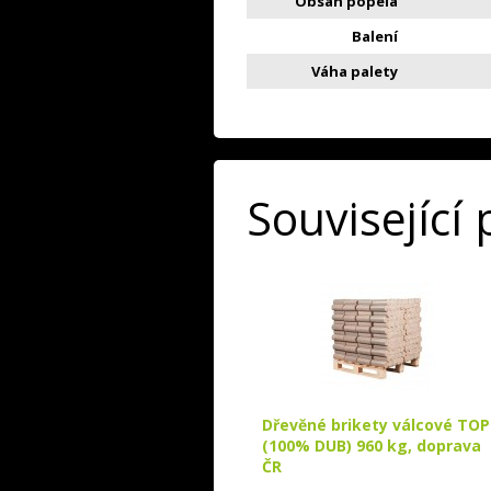
Obsah popela
Balení
Váha palety
Související
Dřevěné brikety válcové TOP
(100% DUB) 960 kg, doprava
ČR