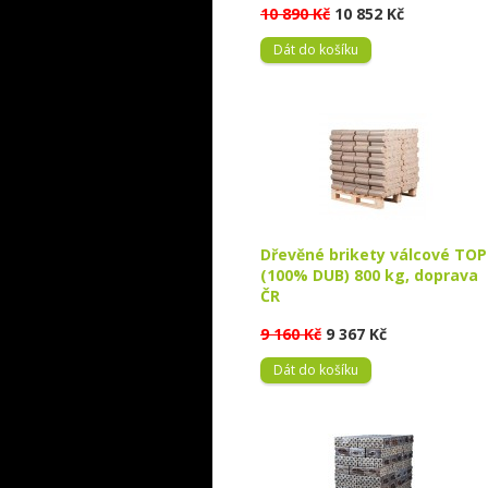
10 890 Kč
10 852 Kč
Dát do košíku
Dřevěné brikety válcové TOP
(100% DUB) 800 kg, doprava
ČR
9 160 Kč
9 367 Kč
Dát do košíku