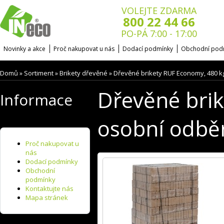
VOLEJTE ZDARMA
800 22 44 66
PO-PÁ 7:00 - 17:00
Novinky a akce
Proč nakupovat u nás
Dodací podmínky
Obchodní pod
Domů
Sortiment
Brikety dřevěné
Dřevěné brikety RUF Economy, 480 k
»
»
»
Dřevěné brik
Informace
osobní odbě
Proč nakupovat u
nás
Dodací podmínky
Obchodní
podmínky
Kontaktujte nás
Mapa stránek