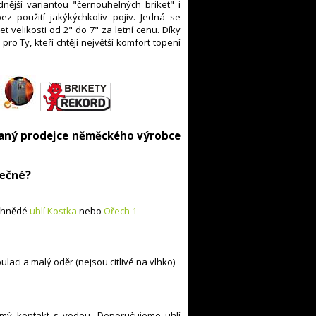
nější variantou "černouhelných briket" i
z použití jakýkýchkoliv pojiv. Jedná se
 velikosti od 2" do 7" za letní cenu. Díky
ro Ty, kteří chtějí největší komfort topení
ovaný prodejce něměckého výrobce
mečné?
é hnědé
uhlí Kostka
nebo
Ořech 1
ulaci a malý oděr (nejsou citlivé na vlhko)
ímý kontakt s vodou. Doporučujeme uhlí