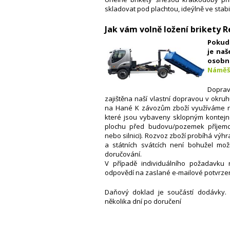
skladovat pod plachtou, ideýlně ve stabi
Jak vám volně ložení brikety 
Pokud 
je naš
osob
Náměš
Doprav
zajištěna naší vlastní dopravou v okru
na Hané K závozům zboží využíváme ná
které jsou vybaveny sklopným kontejn
plochu před budovu/pozemek příjemce
nebo silnici).
Rozvoz zboží probíhá výhr
a státních svátcích není bohužel mož
doručování.
V případě individuálního požadavku 
odpovědí na zaslané e-mailové potvrzen
Daňový doklad je součástí dodávky.
několika dní po doručení