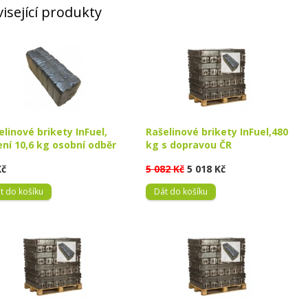
isející produkty
elinové brikety InFuel,
Rašelinové brikety InFuel,480
ení 10,6 kg osobní odběr
kg s dopravou ČR
Kč
5 082 Kč
5 018 Kč
t do košíku
Dát do košíku