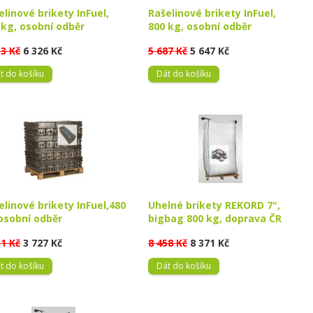
elinové brikety InFuel,
Rašelinové brikety InFuel,
 kg, osobní odběr
800 kg, osobní odběr
13 Kč
6 326 Kč
5 687 Kč
5 647 Kč
t do košíku
Dát do košíku
elinové brikety InFuel,480
Uhelné brikety REKORD 7",
osobní odběr
bigbag 800 kg, doprava ČR
51 Kč
3 727 Kč
8 458 Kč
8 371 Kč
t do košíku
Dát do košíku