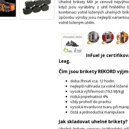
Uhelné brikety MIX je cenově nejvýhod
když jsou vyráběny z uhlí hnědého be
kombinaci volně ložených uhelných briket
způsobu výroby jsou nejlepší variantou p
volně loženým uhlím.
InFuel je certifik
Leag.
Čím jsou brikety REKORD výj
doba žhnutí cca. 12 hodin
nejlepší náhrada za volně ložen
vysoká výhřevnost (19,5 MJ/kg)
nízká popelnatost 4%
vždy prohoří do prachu
vysoká trvanlivost tvaru při manip
čistá a jednoduchá manipulace
Jak skladovat uhelné brikety?
Uhelné brikety snesou krátkodobý př