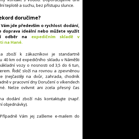
lní teplotě a suchu, bez přístupu slunce.
Rekord doručíme?
Vám jde především o rychlost dodání,
e doprava ideální nebo můžete využít
ní odběr na
expedičním skladě v
ti na Hané
.
a zboží k zákazníkovi je standartně
hu 40 km od expedičního skladu v Náměšti
kladní vozy o nosnosti od 3,5 do 6 tun,
erem. Řidič složí na rovnou a zpevněnou
 (nejčastěji na dvůr, zahrada, chodník
adně v pracovní dny
Doručení o víkendech
né. Nelze ovlivnit ani zcela přesný čas
na dodání zboží nás kontaktujte (např.
í objednávky).
 Případně Vám jej zašleme e-mailem do