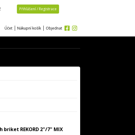
č
Přihlášení / Registrace
Účet
Nákupní košík
Objednat
ých briket REKORD 2"/7" MIX