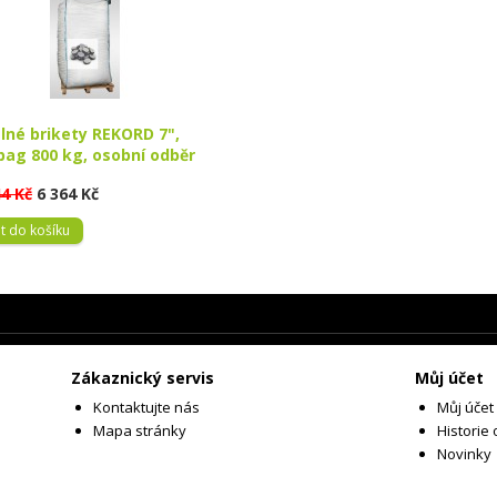
lné brikety REKORD 7",
bag 800 kg, osobní odběr
44 Kč
6 364 Kč
t do košíku
Zákaznický servis
Můj účet
Kontaktujte nás
Můj účet
Mapa stránky
Historie
Novinky