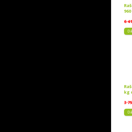
Raš
960
6 4
Dá
Raš
kg 
3 7
Dá