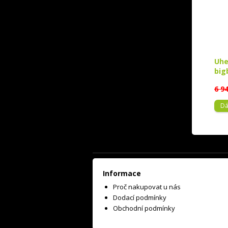
Uhe
big
6 9
Dá
Informace
Proč nakupovat u nás
Dodací podmínky
Obchodní podmínky