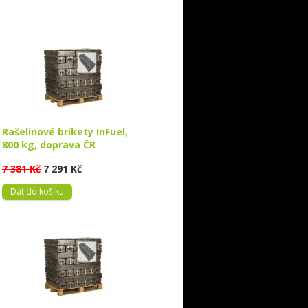
Rašelinové brikety InFuel,
800 kg, doprava ČR
7 381 Kč
7 291 Kč
Dát do košíku