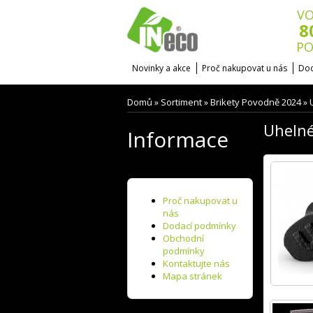
VO
8
PO
Novinky a akce
Proč nakupovat u nás
Dod
Domů
Sortiment
Brikety Povodně 2024
»
»
»
Uhelné
Informace
Proč nakupovat u
nás
Dodací podmínky
Obchodní
podmínky
Kontaktujte nás
Mapa stránek