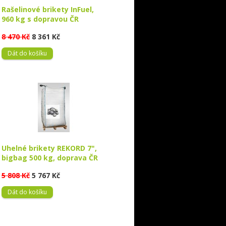
Rašelinové brikety InFuel,
960 kg s dopravou ČR
8 470 Kč
8 361 Kč
Dát do košíku
Uhelné brikety REKORD 7",
bigbag 500 kg, doprava ČR
5 808 Kč
5 767 Kč
Dát do košíku