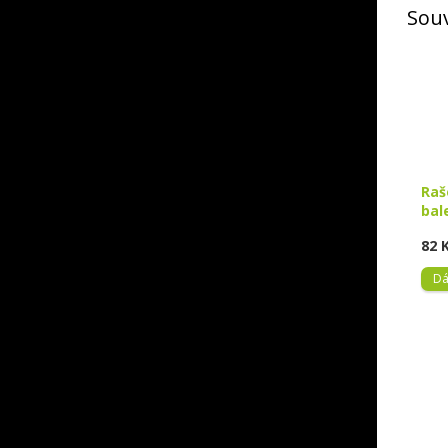
Souv
Raš
bal
82 
Dá