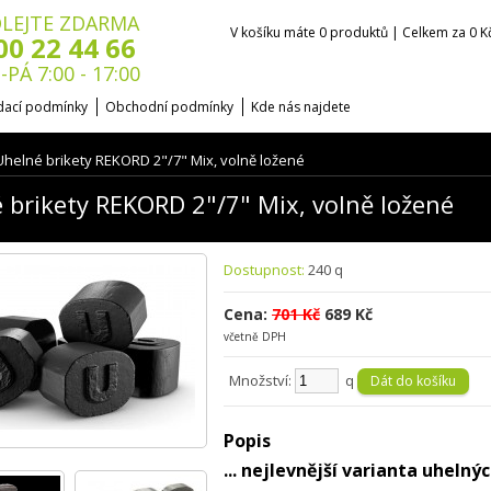
LEJTE ZDARMA
V košíku máte 0 produktů | Celkem za 0 K
00 22 44 66
-PÁ 7:00 - 17:00
ací podmínky
Obchodní podmínky
Kde nás najdete
Uhelné brikety REKORD 2"/7" Mix, volně ložené
 brikety REKORD 2"/7" Mix, volně ložené
Dostupnost:
240 q
Cena:
701 Kč
689 Kč
včetně DPH
Množství:
q
Popis
... nejlevnější varianta uheln