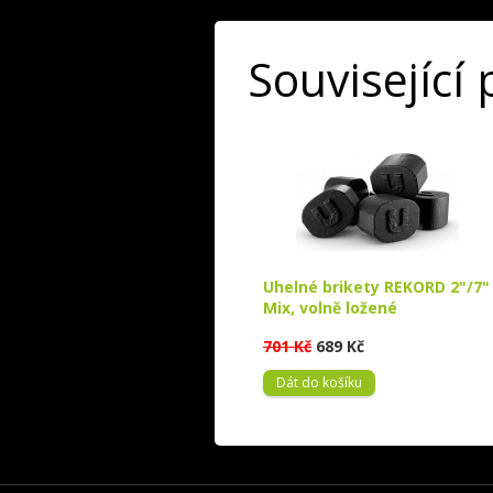
Související
Uhelné brikety REKORD 2"/7"
Mix, volně ložené
701 Kč
689 Kč
Dát do košíku