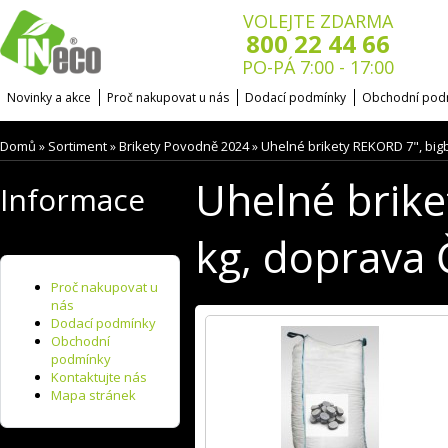
VOLEJTE ZDARMA
800 22 44 66
PO-PÁ 7:00 - 17:00
Novinky a akce
Proč nakupovat u nás
Dodací podmínky
Obchodní pod
Domů
Sortiment
Brikety Povodně 2024
Uhelné brikety REKORD 7", big
»
»
»
Uhelné brike
Informace
kg, doprava 
Proč nakupovat u
nás
Dodací podmínky
Obchodní
podmínky
Kontaktujte nás
Mapa stránek