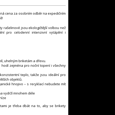
ená cena za osobním odběr na expedičním
ě!
ty rašelinové jsou ekologičtější volbou než
eální pro celodenní intenzivní vytápění i
lí, uhelným briketám a dřevu.
le hodí zejména pro noční topení i všechny
onzistentní teplo, takže jsou ideální pro
ětších objektů.
ganické hnojivo – s recyklací nebudete mít
mna vydrží mnohem déle
níze
etami je třeba dbát na to, aby se brikety