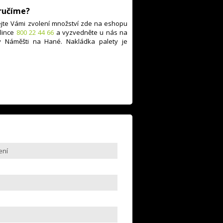
oručíme?
jte Vámi zvolení množství zde na eshopu
lince
800 22 44 66
a vyzvedněte u nás na
v Náměšti na Hané. Nakládka palety je
ení