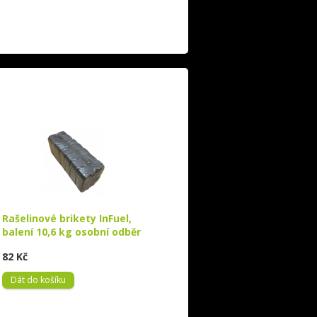
Rašelinové brikety InFuel,
balení 10,6 kg osobní odběr
82 Kč
Dát do košíku