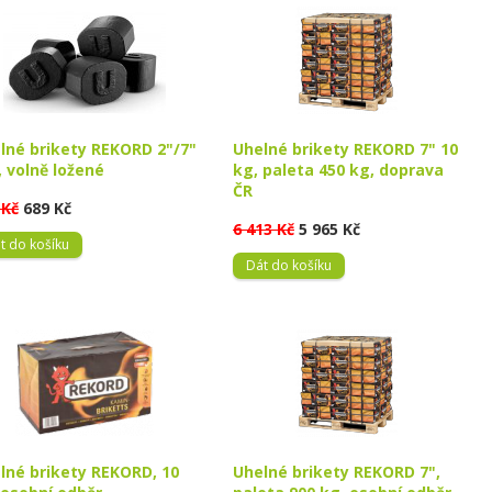
lné brikety REKORD 2"/7"
Uhelné brikety REKORD 7" 10
, volně ložené
kg, paleta 450 kg, doprava
ČR
 Kč
689 Kč
6 413 Kč
5 965 Kč
t do košíku
Dát do košíku
lné brikety REKORD, 10
Uhelné brikety REKORD 7",