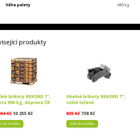
Váha palety
480 kg
isející produkty
lné brikety REKORD 7",
Uhelné brikety REKORD 7",
eta 900 kg, doprava ČR
volně ložené
804 Kč
10 255 Kč
835 Kč
738 Kč
t do košíku
Dát do košíku