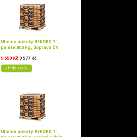
Uhelné brikety REKORD 7",
paleta 800 kg, doprava ČR
9 559 Kč
9 577 Kč
Dát do košíku
Uhelné brikety REKORD 7",