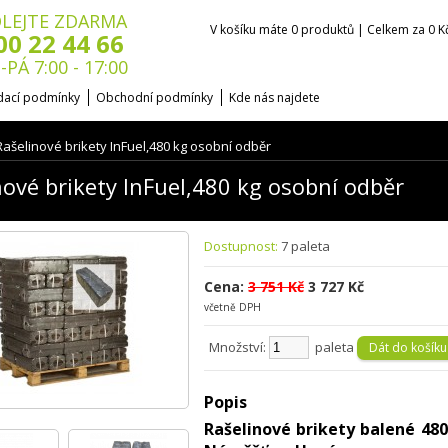
LEJTE ZDARMA
V košíku máte 0 produktů | Celkem za 0 K
00 22 44 66
-PÁ 7:00 - 17:00
ací podmínky
Obchodní podmínky
Kde nás najdete
Rašelinové brikety InFuel,480 kg osobní odběr
nové brikety InFuel,480 kg osobní odběr
Dostupnost:
7 paleta
Cena:
3 751 Kč
3 727 Kč
včetně DPH
Množství:
paleta
Popis
Rašelinové brikety balené 480