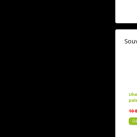
Souv
Uhe
pal
10 
Dá