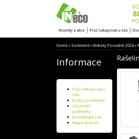
VO
8
PO
Novinky a akce
Proč nakupovat u nás
Dod
Domů
Sortiment
Brikety Povodně 2024
»
»
»
Rašeli
Informace
Proč nakupovat u
nás
Dodací podmínky
Obchodní
podmínky
Kontaktujte nás
Mapa stránek