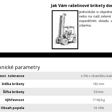
Jak Vám rašelinové brikety d
Jednoduše si objedne
nebo na naší zelené 
expedičním skladu 
zdarma.
hnické parametry
mot. tolerance
± 5% v okamžiku bal
Délka brikety
182 mm
Šířka brikety
59 mm
Výhřevnost
17 Mj/kg
Obsah popela
14-16%