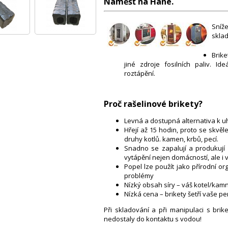
Náměšť na Hané.
Sníž
sklad
Brike
jiné zdroje fosilních paliv. Id
roztápění.
Proč rašelinové brikety?
Levná a dostupná alternativa k uh
Hřejí až 15 hodin, proto se skvě
druhy kotlů. kamen, krbů, pecí.
Snadno se zapalují a produkují k
vytápění nejen domácností, ale i v
Popel lze použít jako přírodní or
problémy
Nízký obsah síry – váš kotel/ka
Nízká cena – brikety šetří vaše pe
Při skladování a při manipulaci s brik
nedostaly do kontaktu s vodou!