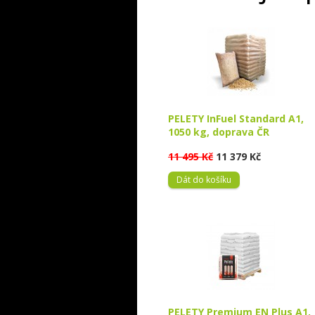
PELETY InFuel Standard A1,
1050 kg, doprava ČR
11 495 Kč
11 379 Kč
Dát do košíku
PELETY Premium EN Plus A1,