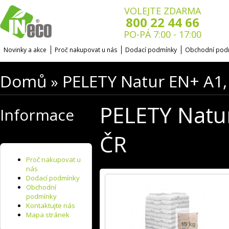
VOLEJTE ZDARMA
800 22 44 66
PO-PÁ 7:00 - 17:00
Novinky a akce
Proč nakupovat u nás
Dodací podmínky
Obchodní pod
Domů
PELETY Natur EN+ A1,
»
PELETY Natur
Informace
ČR
Proč nakupovat u
nás
Dodací podmínky
Obchodní
podmínky
Kontaktujte nás
Mapa stránek