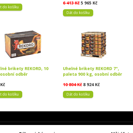
6 413 Kč
5 965 Kč
t do košíku
Dát do košíku
lné brikety REKORD, 10
Uhelné brikety REKORD 7",
 osobní odběr
paleta 900 kg, osobní odběr
 Kč
10 804 Kč
8 924 Kč
t do košíku
Dát do košíku