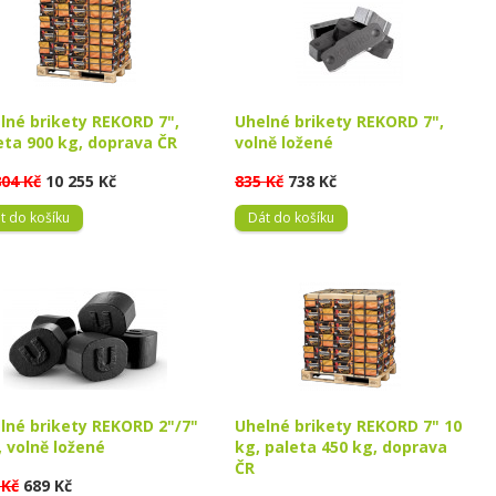
lné brikety REKORD 7",
Uhelné brikety REKORD 7",
eta 900 kg, doprava ČR
volně ložené
804 Kč
10 255 Kč
835 Kč
738 Kč
t do košíku
Dát do košíku
lné brikety REKORD 2"/7"
Uhelné brikety REKORD 7" 10
, volně ložené
kg, paleta 450 kg, doprava
ČR
 Kč
689 Kč