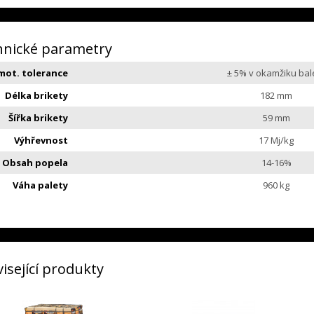
hnické parametry
mot. tolerance
± 5% v okamžiku bal
Délka brikety
182 mm
Šířka brikety
59 mm
Výhřevnost
17 Mj/kg
Obsah popela
14-16%
Váha palety
960 kg
isející produkty