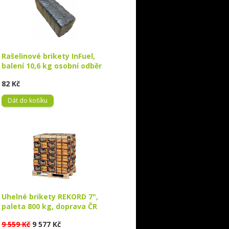
Rašelinové brikety InFuel,
balení 10,6 kg osobní odběr
82 Kč
Dát do košíku
Uhelné brikety REKORD 7",
paleta 800 kg, doprava ČR
9 559 Kč
9 577 Kč