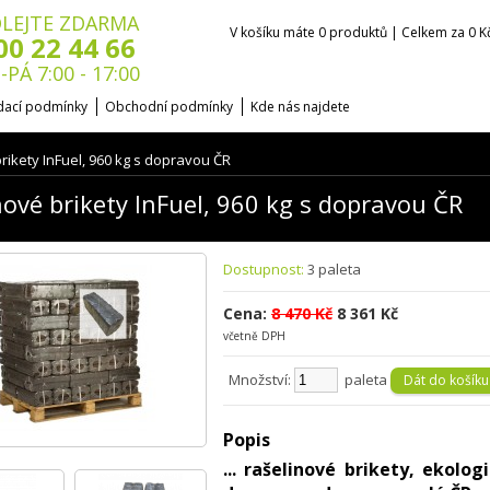
LEJTE ZDARMA
V košíku máte 0 produktů | Celkem za 0 K
00 22 44 66
-PÁ 7:00 - 17:00
ací podmínky
Obchodní podmínky
Kde nás najdete
rikety InFuel, 960 kg s dopravou ČR
nové brikety InFuel, 960 kg s dopravou ČR
Dostupnost:
3 paleta
Cena:
8 470 Kč
8 361 Kč
včetně DPH
Množství:
paleta
Popis
... rašelinové brikety, ekolo