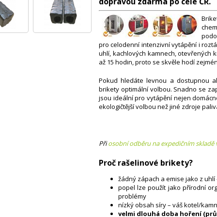
dopravou zdarma po celé ČR.
Brik
chem
pod
pro celodenní intenzivní vytápění i rozt
uhlí, kachlových kamnech, otevřených k
až 15 hodin, proto se skvěle hodí zejmén
Pokud hledáte levnou a dostupnou alt
brikety optimální volbou. Snadno se zapa
jsou ideální pro vytápění nejen domácnos
ekologičtější volbou než jiné zdroje paliv
Při
osobní odběru na expedičním skladě 
Proč rašelinové brikety?
žádný zápach a emise jako z uhlí
popel lze použít jako přírodní or
problémy
nízký obsah síry – váš kotel/ka
velmi dlouhá doba hoření (pr