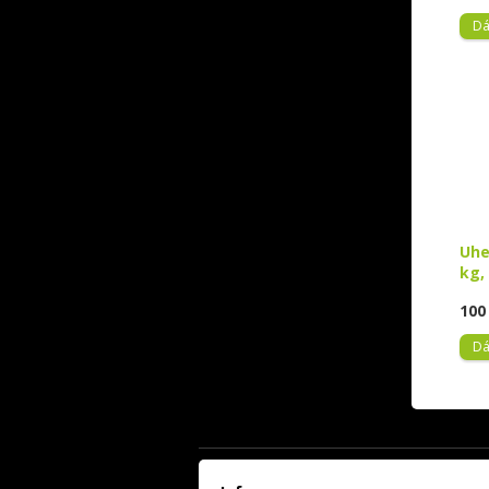
Dá
Uhe
kg,
100
Dá