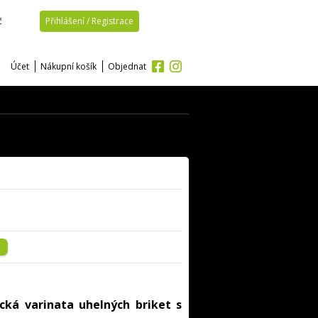
č
Přihlášení / Registrace
Účet
Nákupní košík
Objednat
gická varinata uhelných briket s