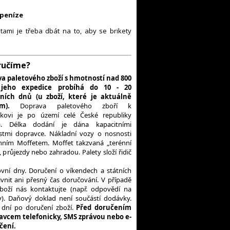
 peníze
etami je třeba dbát na to, aby se brikety
oručíme?
a paletového zboží s hmotností nad 800
jeho expedice probíhá do 10 - 20
ních dnů (u zboží, které je aktuálně
m).
Doprava paletového zboří k
íkovi je po území celé České republiky
a. Délka dodání je dána kapacitními
tmi dopravce. Nákladní vozy o nosnosti
nním Moffetem. Moffet takzvaná „terénní
 průjezdy nebo zahradou. Palety složí řidič
vní dny. Doručení o víkendech a státních
vnit ani přesný čas doručování. V případě
boží nás kontaktujte (např. odpovědí na
y). Daňový doklad není součástí dodávky.
dní po doručení zboží.
Před doručením
avcem telefonicky, SMS zprávou nebo e-
čení.