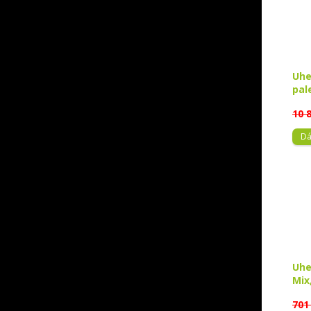
Uhe
pal
10 
Dá
Uhe
Mix
701