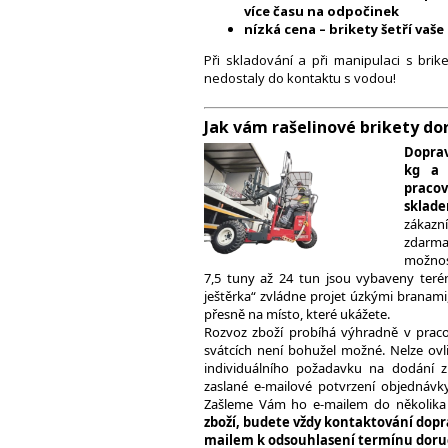
více času na odpočinek
nízká cena – brikety šetří vaše
Při skladování a při manipulaci s brik
nedostaly do kontaktu s vodou!
Jak vám rašelinové brikety d
Doprav
kg a 
pracov
sklade
zákazn
zdarm
možnos
7,5 tuny až 24 tun jsou vybaveny teré
ještěrka“ zvládne projet úzkými branami,
přesně na místo, které ukážete.
Rozvoz zboží probíhá výhradně v praco
svátcích není bohužel možné. Nelze ovli
individuálního požadavku na dodání z
zaslané e-mailové potvrzení objednávk
Zašleme Vám ho e-mailem do několika 
zboží, budete vždy kontaktování dopr
mailem k odsouhlasení termínu doru