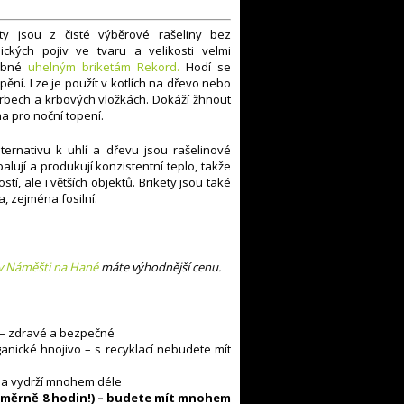
ety jsou z čisté výběrové rašeliny bez
ických pojiv ve tvaru a velikosti velmi
obné
uhelným briketám Rekord.
Hodí se
ápění. Lze je použít v kotlích na dřevo nebo
rbech a krbových vložkách. Dokáží žhnout
a pro noční topení.
ernativu k uhlí a dřevu jsou rašelinové
lují a produkují konzistentní teplo, takže
tí, ale i větších objektů. Brikety jsou také
a, zejména fosilní.
v Náměšti na Hané
máte výhodnější cenu.
 – zdravé a bezpečné
ganické hnojivo – s recyklací nebudete mít
mna vydrží mnohem déle
ůměrně 8 hodin!) – budete mít mnohem