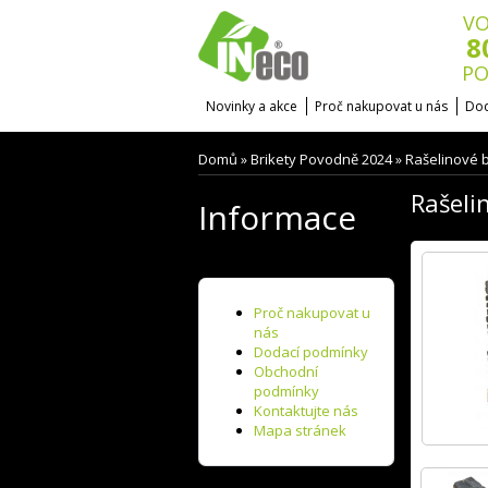
VO
8
PO
Novinky a akce
Proč nakupovat u nás
Dod
Domů
Brikety Povodně 2024
Rašelinové b
»
»
Rašeli
Informace
Proč nakupovat u
nás
Dodací podmínky
Obchodní
podmínky
Kontaktujte nás
Mapa stránek